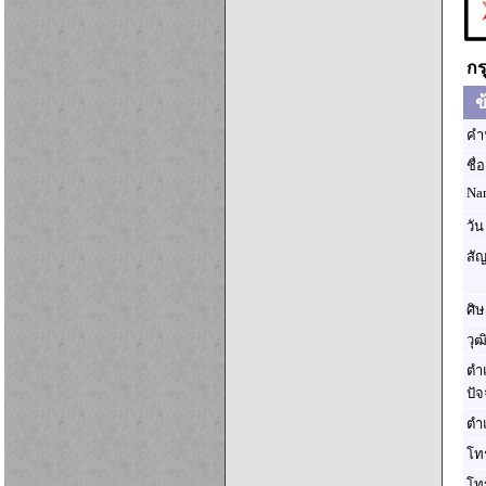
กร
ข้
คำ
ชื่
Na
วัน
สั
ศิษ
วุ
ตำ
ปัจ
ตำ
โท
โท