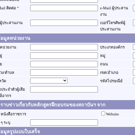
ail ติดต่อ
*
e-Mail ผู้ประสาน
งาน
่อผู้ประสานงาน
เบอร์โทรศัพท์ผู้
ประสานงาน
อมูลหน่วยงาน
่อหน่วยงาน
ประเภทองค์กร
ยู่
หมู่
อย
ถนน
วง/ตำบล
เขต/อำเภอ
งหวัด
รหัสไปรษณีย์
ประจำตัวผู้เสีย
ษีอากร
าบข่าวเกี่ยวกับหลักสูตรฝึกอบรมของสถาบันฯ จาก
หนังสือราชการ
Website
น ๆ ระบุ
อมูลรูปแบบใบเสร็จ