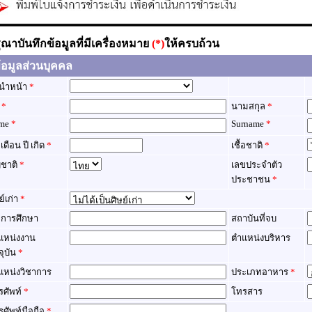
ุณาบันทึกข้อมูลที่มีเครื่องหมาย
(*)
ให้ครบถ้วน
อมูลส่วนบุคคล
นำหน้า
*
อ
*
นามสกุล
*
me
*
Surname
*
 เดือน ปี เกิด
*
เชื้อชาติ
*
ญชาติ
*
เลขประจำตัว
ประชาชน
*
ย์เก่า
*
ฒิการศึกษา
สถาบันที่จบ
แหน่งงาน
ตำแหน่งบริหาร
จุบัน
*
แหน่งวิชาการ
ประเภทอาหาร
*
รศัพท์
*
โทรสาร
รศัพท์มือถือ
*