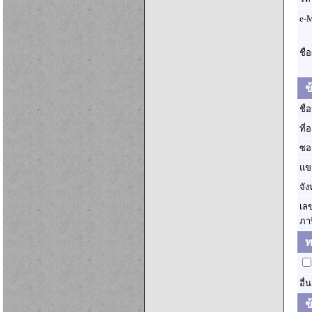
e-M
ชื
ข้
ชื
ที่อ
ซ
แข
จั
เลข
ภา
ทร
อื่
ข้